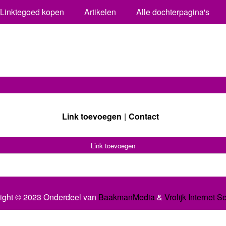
Linktegoed kopen
Artikelen
Alle dochterpagina's
Link toevoegen
Contact
Link toevoegen
ight © 2023 Onderdeel van
BaakmanMedia
&
Vrolijk Internet S